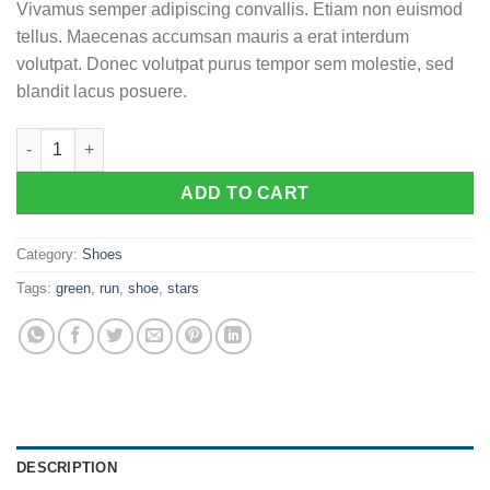
Vivamus semper adipiscing convallis. Etiam non euismod
tellus. Maecenas accumsan mauris a erat interdum
volutpat. Donec volutpat purus tempor sem molestie, sed
blandit lacus posuere.
All Star Print Ox Converse quantity
ADD TO CART
Category:
Shoes
Tags:
green
,
run
,
shoe
,
stars
DESCRIPTION